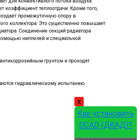
ет для конвективного потока воздуха
т коэффициент теплоотдачи. Кроме того,
создает промежуточную опору в
ого коллектора. Это существенно повышает
диатора. Соединение секций радиатора
 помощью ниппелей и специальной
антикоррозийным грунтом и проходят
гаются гидравлическому испытанию.
x
Как установить
DCAD (ДКАД)?