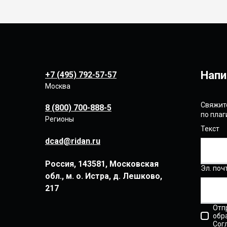
Напи
+7 (495) 792-57-57
Москва
Свяжите
8 (800) 700-888-5
по пла
Регионы
Текст
dcad@ridan.ru
Россия, 143581, Московская
Эл. поч
обл., м. о. Истра, д. Лешково,
217
Отп
обр
Сог