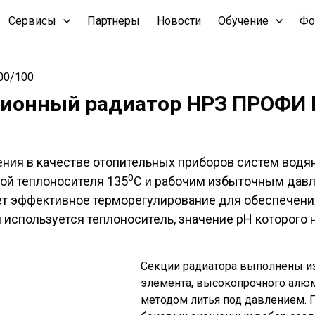
Сервисы
Партнеры
Новости
Обучение
Фо
00/100
ионный радиатор НРЗ ПРОФИ Р
ия в качестве отопительных приборов систем водя
0
ой теплоносителя 135
С и рабочим избыточным давл
ет эффективное терморегулирование для обеспечени
 используется теплоноситель, значение рН которого н
Секции радиатора выполнены из
элемента, высокопрочного алю
методом литья под давлением. 