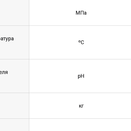
МПа
атура
ºС
еля
рН
кг