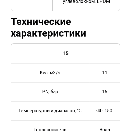
углеволокном, EPDM
Технические
характеристики
15
Kvs, м3/ч
11
PN, бар
16
Температурный диапазон, °C
-40..150
Теплоноситель
Вода