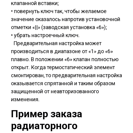
клапанной вставки;
• повернуть ключ так, чтобы желаемое
значение оказалось напротив установочной
отметки «||» (заводская установка «6»);
• убрать настроечный ключ.
Предварительная настройка может
производиться в диапазоне от «1» до «6»
плавно. В положении «6» клапан полностью
открыт. Когда термостатический элемент
смонтирован, то предварительная настройка
оказывается спрятанной и таким образом
защищенной от неавторизованного
изменения.
Пример заказа
радиаторного