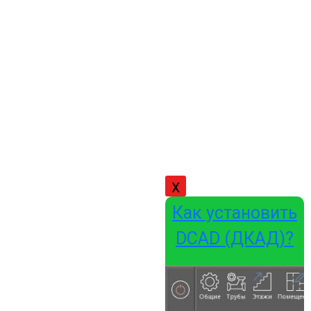
x
Как установить
DCAD (ДКАД)?