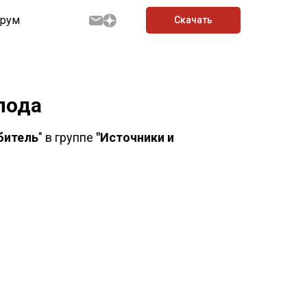
рум
Скачать
лода
битель
" в группе
"Источники и