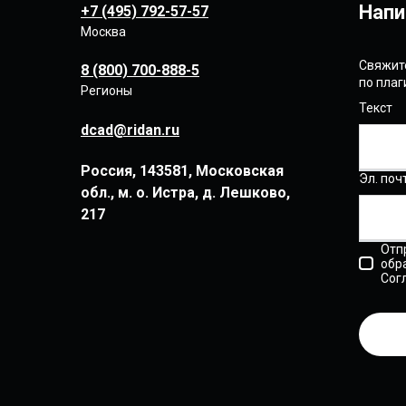
Напи
+7 (495) 792-57-57
Москва
Свяжите
8 (800) 700-888-5
по пла
Регионы
Текст
dcad@ridan.ru
Россия, 143581, Московская
Эл. поч
обл., м. о. Истра, д. Лешково,
217
Отп
обр
Сог