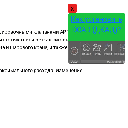
x
Как установить
DCAD (ДКАД)?
нсировочными клапанами APT. Он
 стояках или ветках систем отопления,
а и шарового крана, и также обладает
аксимального расхода. Изменение