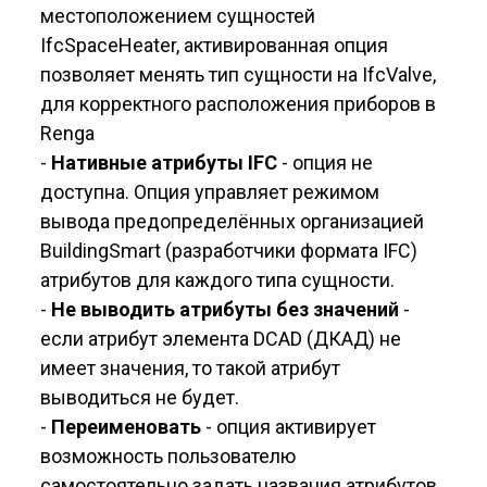
местоположением сущностей
IfcSpaceHeater, активированная опция
позволяет менять тип сущности на IfcValve,
для корректного расположения приборов в
Renga
-
Нативные атрибуты IFC
- опция не
доступна. Опция управляет режимом
вывода предопределённых организацией
BuildingSmart (разработчики формата IFC)
атрибутов для каждого типа сущности.
-
Не выводить атрибуты без значений
-
если атрибут элемента DCAD (ДКАД) не
имеет значения, то такой атрибут
выводиться не будет.
-
Переименовать
- опция активирует
возможность пользователю
самостоятельно задать названия атрибутов,